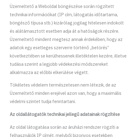
Üzemeltető a Weboldal böngészése során rögzített
technikai információkat (IP cím, látogatás időtartama,
böngésző típusa stb.) kizárólag jogilag hitelesen indokolt
és alátámasztott esetben adja át a hatóságok részére.
Üzemeltető mindent megtesz annak érdekében, hogy az
adatok egy esetleges szerverre történő „betörés”
következtében se kerülhessenek illetéktelen kezére, illetve
tudása szerint a legjobb védekezési módszereket
alkalmazza az előbbi elkerülése végett.
Tökéletes védelem természetesen nem létezik, de az
Üzemeltető minden erejével azon van, hogy a maximális
védelmi szintet tudja fenntartani.
Az oldallátogatók technikai jellegű adatainak rögzítése
Az oldal látogatása során az áruházi rendszer rögzíti a
felhasználók IP címét, melyből bizonyos esetekben