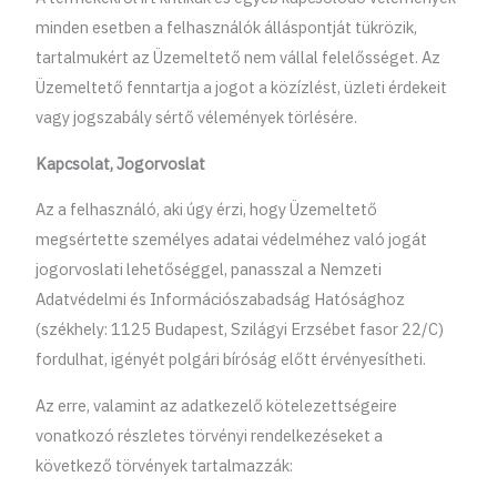
minden esetben a felhasználók álláspontját tükrözik,
tartalmukért az Üzemeltető nem vállal felelősséget. Az
Üzemeltető fenntartja a jogot a közízlést, üzleti érdekeit
vagy jogszabály sértő vélemények törlésére.
Kapcsolat, Jogorvoslat
Az a felhasználó, aki úgy érzi, hogy Üzemeltető
megsértette személyes adatai védelméhez való jogát
jogorvoslati lehetőséggel, panasszal a Nemzeti
Adatvédelmi és Információszabadság Hatósághoz
(székhely: 1125 Budapest, Szilágyi Erzsébet fasor 22/C)
fordulhat, igényét polgári bíróság előtt érvényesítheti.
Az erre, valamint az adatkezelő kötelezettségeire
vonatkozó részletes törvényi rendelkezéseket a
következő törvények tartalmazzák: