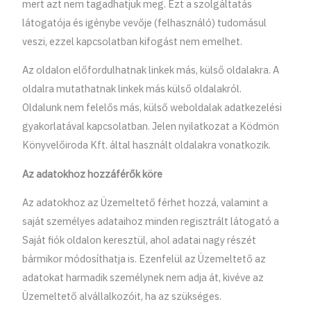
mert azt nem tagadhatjuk meg. Ezt a szolgáltatás
látogatója és igénybe vevője (felhasználó) tudomásul
veszi, ezzel kapcsolatban kifogást nem emelhet.
Az oldalon előfordulhatnak linkek más, külső oldalakra. A
oldalra mutathatnak linkek más külső oldalakról.
Oldalunk nem felelős más, külső weboldalak adatkezelési
gyakorlatával kapcsolatban. Jelen nyilatkozat a Ködmön
Könyvelőiroda Kft. által használt oldalakra vonatkozik.
Az adatokhoz hozzáférők köre
Az adatokhoz az Üzemeltető férhet hozzá, valamint a
saját személyes adataihoz minden regisztrált látogató a
Saját fiók oldalon keresztül, ahol adatai nagy részét
bármikor módosíthatja is. Ezenfelül az Üzemeltető az
adatokat harmadik személynek nem adja át, kivéve az
Üzemeltető alvállalkozóit, ha az szükséges.