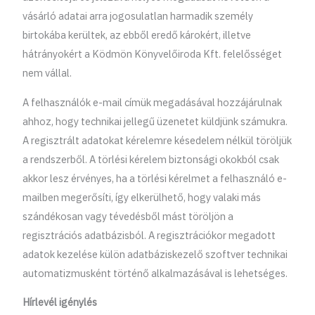
vásárló adatai arra jogosulatlan harmadik személy
birtokába kerültek, az ebből eredő károkért, illetve
hátrányokért a Ködmön Könyvelőiroda Kft. felelősséget
nem vállal.
A felhasználók e-mail címük megadásával hozzájárulnak
ahhoz, hogy technikai jellegű üzenetet küldjünk számukra.
A regisztrált adatokat kérelemre késedelem nélkül töröljük
a rendszerből. A törlési kérelem biztonsági okokból csak
akkor lesz érvényes, ha a törlési kérelmet a felhasználó e-
mailben megerősíti, így elkerülhető, hogy valaki más
szándékosan vagy tévedésből mást töröljön a
regisztrációs adatbázisból. A regisztrációkor megadott
adatok kezelése külön adatbáziskezelő szoftver technikai
automatizmusként történő alkalmazásával is lehetséges.
Hírlevél igénylés