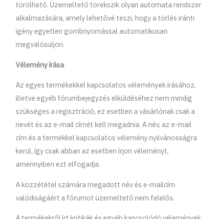
törölhető. Üzemeltető törekszik olyan automata rendszer
alkalmazására, amely lehetővé teszi, hogy a törlés iránti
igény egyetlen gombnyomással automatikusan
megvalósuljon.
Vélemény írása
Az egyes termékekkel kapcsolatos vélemények írásához,
illetve egyéb fórumbejegyzés elküldéséhez nem mindig
szükséges a regisztráció, ez esetben a vásárlónak csak a
nevét és az e-mail címét kell megadnia. A név, az e-mail
cím és a termékkel kapcsolatos vélemény nyilvánosságra
kerül, így csak abban az esetben írjon véleményt,
amennyiben ezt elfogadja.
A közzététel számára megadott név és e-mailcím
valódiságáért a fórumot üzemeltető nem felelős.
A termékekről írt kritikák és egyéb kapcsolódó vélemények