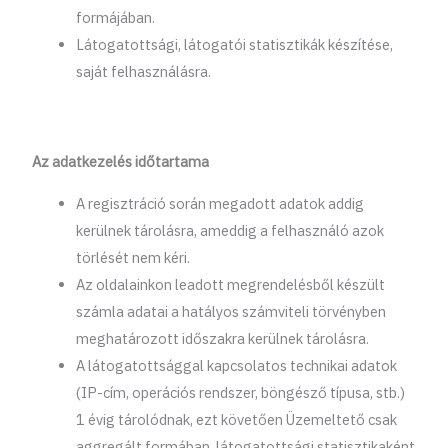
formájában.
Látogatottsági, látogatói statisztikák készítése,
saját felhasználásra.
Az adatkezelés időtartama
A regisztráció során megadott adatok addig
kerülnek tárolásra, ameddig a felhasználó azok
törlését nem kéri.
Az oldalainkon leadott megrendelésből készült
számla adatai a hatályos számviteli törvényben
meghatározott időszakra kerülnek tárolásra.
A látogatottsággal kapcsolatos technikai adatok
(IP-cím, operációs rendszer, böngésző típusa, stb.)
1 évig tárolódnak, ezt követően Üzemeltető csak
aggregált formában, látogatottsági statisztikaként