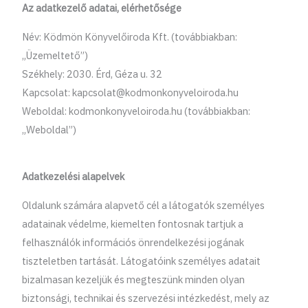
Az adatkezelő adatai, elérhetősége
Név: Ködmön Könyvelőiroda Kft. (továbbiakban:
„Üzemeltető”)
Székhely: 2030. Érd, Géza u. 32
Kapcsolat:
kapcsolat@kodmonkonyveloiroda.hu
Weboldal: kodmonkonyveloiroda.hu (továbbiakban:
„Weboldal”)
Adatkezelési alapelvek
Oldalunk számára alapvető cél a látogatók személyes
adatainak védelme, kiemelten fontosnak tartjuk a
felhasználók információs önrendelkezési jogának
tiszteletben tartását. Látogatóink személyes adatait
bizalmasan kezeljük és megteszünk minden olyan
biztonsági, technikai és szervezési intézkedést, mely az