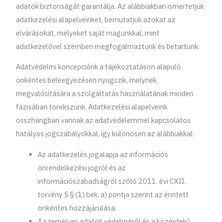
adatok biztonságát garantálja. Az alábbiakban ismertetjük
adatkezelési alapelveinket, bemutatjuk azokat az
elvárásokat, melyeket saját magunkkal, mint
adatkezelővel szemben megfogalmaztunk és betartunk.
Adatvédelmi koncepciónk a tájékoztatáson alapuló
önkéntes beleegyezésen nyugszik, melynek
megvalósítására a szolgáltatás használatának minden
fázisában törekszünk. Adatkezelési alapelveink
összhangban vannak az adatvédelemmel kapcsolatos
hatályos jogszabályokkal, így különösen az alábbiakkal:
Az adatkezelés jogalapja az információs
önrendelkezési jogról és az
információszabadságról szóló 2011. évi CXII.
törvény 5.§ (1) bek. a) pontja szerint az érintett
önkéntes hozzájárulása.
A személyes adatok védelméről és a közérdekű