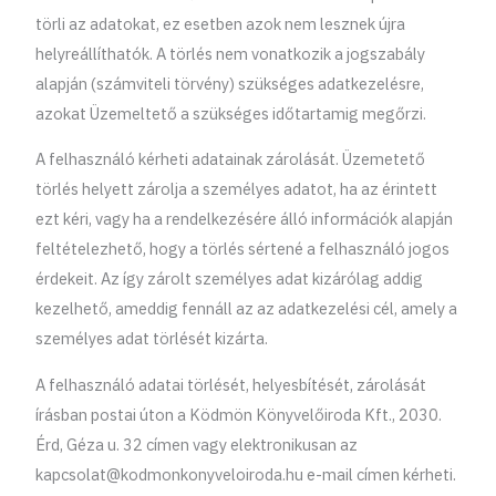
törli az adatokat, ez esetben azok nem lesznek újra
helyreállíthatók. A törlés nem vonatkozik a jogszabály
alapján (számviteli törvény) szükséges adatkezelésre,
azokat Üzemeltető a szükséges időtartamig megőrzi.
A felhasználó kérheti adatainak zárolását. Üzemetető
törlés helyett zárolja a személyes adatot, ha az érintett
ezt kéri, vagy ha a rendelkezésére álló információk alapján
feltételezhető, hogy a törlés sértené a felhasználó jogos
érdekeit. Az így zárolt személyes adat kizárólag addig
kezelhető, ameddig fennáll az az adatkezelési cél, amely a
személyes adat törlését kizárta.
A felhasználó adatai törlését, helyesbítését, zárolását
írásban postai úton a Ködmön Könyvelőiroda Kft., 2030.
Érd, Géza u. 32 címen vagy elektronikusan az
kapcsolat@kodmonkonyveloiroda.hu
e-mail címen kérheti.