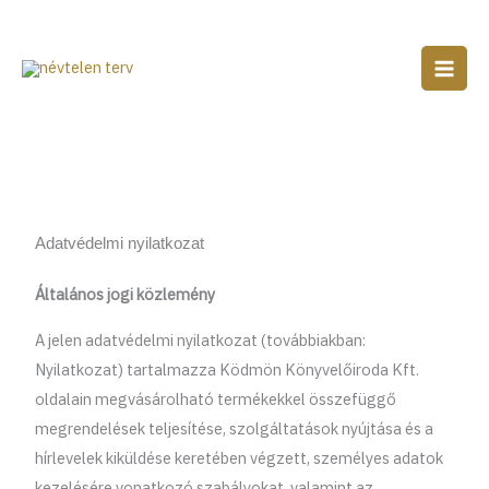
Skip
to
content
Adatvédelmi nyilatkozat
Általános jogi közlemény
A jelen adatvédelmi nyilatkozat (továbbiakban:
Nyilatkozat) tartalmazza Ködmön Könyvelőiroda Kft.
oldalain megvásárolható termékekkel összefüggő
megrendelések teljesítése, szolgáltatások nyújtása és a
hírlevelek kiküldése keretében végzett, személyes adatok
kezelésére vonatkozó szabályokat, valamint az