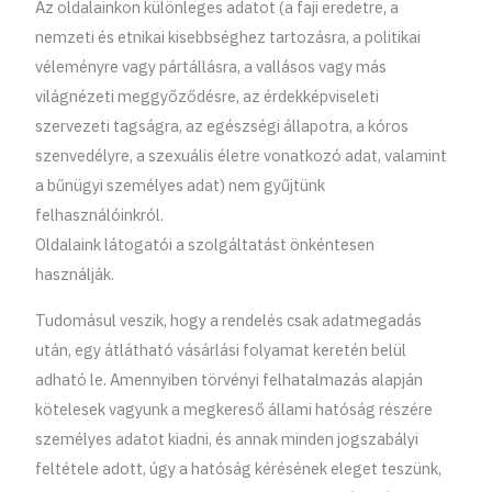
Az oldalainkon különleges adatot (a faji eredetre, a
nemzeti és etnikai kisebbséghez tartozásra, a politikai
véleményre vagy pártállásra, a vallásos vagy más
világnézeti meggyőződésre, az érdekképviseleti
szervezeti tagságra, az egészségi állapotra, a kóros
szenvedélyre, a szexuális életre vonatkozó adat, valamint
a bűnügyi személyes adat) nem gyűjtünk
felhasználóinkról.
Oldalaink látogatói a szolgáltatást önkéntesen
használják.
Tudomásul veszik, hogy a rendelés csak adatmegadás
után, egy átlátható vásárlási folyamat keretén belül
adható le. Amennyiben törvényi felhatalmazás alapján
kötelesek vagyunk a megkereső állami hatóság részére
személyes adatot kiadni, és annak minden jogszabályi
feltétele adott, úgy a hatóság kérésének eleget teszünk,