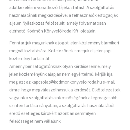
adatkezelésre vonatkozó tájékoztatást. A szolgáltatás
használatának megkezdésével a felhasználók elfogadják
a jelen Nyilatkozat feltételeit, amely folyamatosan
elérhető Ködmön Könyvelőiroda Kft. oldalain.
Fenntartjuk magunknak a jogot jelen közlemény bármikori
megváltoztatására. Kötelezőnek ismerjük el jelen jogi
közlemény tartalmát.
Amennyiben látogatónknak olyan kérdése lenne, mely
jelen közleményünk alapján nem egyértelmű, kérjük írja
meg azt az
kapcsolat@kodmonkonyveloiroda.hu
e-mail
címre, hogy megválaszolhassuk a kérdését. Elkötelezettek
vagyunk a szolgáltatásaink minőségének a legmagasabb
szinten tartása irányában, a szolgáltatás használatából
eredő esetleges károkért azonban semmilyen
felelősséget nem vállalunk.