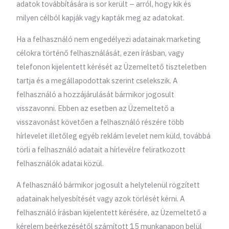
adatok továbbítására is sor került – arról, hogy kik és
milyen célból kapják vagy kapták meg az adatokat.
Ha a felhasználó nem engedélyezi adatainak marketing
célokra történő felhasználását, ezen írásban, vagy
telefonon kijelentett kérését az Üzemeltető tiszteletben
tartja és a megállapodottak szerint cselekszik. A
felhasználó a hozzájárulását bármikor jogosult
visszavonni. Ebben az esetben az Üzemeltető a
visszavonást követően a felhasználó részére több
hírlevelet illetőleg egyéb reklám levelet nem küld, továbbá
törli a felhasználó adatait a hírlevélre feliratkozott
felhasználók adatai közül.
A felhasználó bármikor jogosult a helytelenül rögzített
adatainak helyesbítését vagy azok törlését kérni. A
felhasználó írásban kijelentett kérésére, az Üzemeltető a
kérelem beérkezésétől számított 15 munkanapon belül