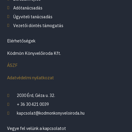
Adótanácsadás
Ügyviteli tanácsadás
Vezetői döntés támogatás
Elérhetőségek
Ködmön Könyvelőiroda Kft.
ÁSZF
Adatvédelmi nyilatkozat
2030 Érd, Géza u. 32.
+ 36 30 421 0039
kapcsolat@kodmonkonyveloiroda.hu
Vegye fel velünk a kapcsolatot