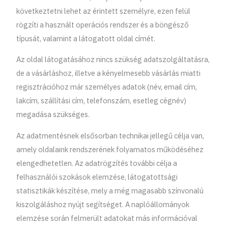
következtetni lehet az érintett személyre, ezen felül
rögzíti a használt operációs rendszer és a böngésző
típusát, valamint a látogatott oldal címét.
Az oldal látogatásához nincs szükség adatszolgáltatásra,
de a vásárláshoz, illetve a kényelmesebb vásárlás miatti
regisztrációhoz már személyes adatok (név, email cím,
lakcím, szállítási cím, telefonszám, esetleg cégnév)
megadása szükséges.
Az adatmentésnek elsősorban technikai jellegű célja van,
amely oldalaink rendszerének folyamatos működéséhez
elengedhetetlen. Az adatrögzítés további célja a
felhasználói szokások elemzése, látogatottsági
statisztikák készítése, mely a még magasabb színvonalú
kiszolgáláshoz nyújt segítséget. A naplóállományok
elemzése során felmerült adatokat más információval