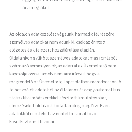
őrzi meg őket.
Az oldalon adatkezelést végzünk, harmadik fél részére
személyes adatokat nem adunk ki, csak az érintett
előzetes és kifejezett hozzájárulása alapján.
Oldalainkon gyűjtött személyes adatokat más forrásból
származó semmilyen olyan adattal az Üzemeltető nem
kapcsolja össze, amely nem arra irányul, hogy a
megrendelő az Üzemeltető kapcsolatban maradhasson. A
felhasználók adataiból az általános és/vagy automatikus
statisztikai módszerekkel készített kimutatásokat,
elemzéseket oldalaink korlátlan ideig megőrzi. Ezen
adatokból nem lehet az érintettre vonatkozó
következtetést levonni.