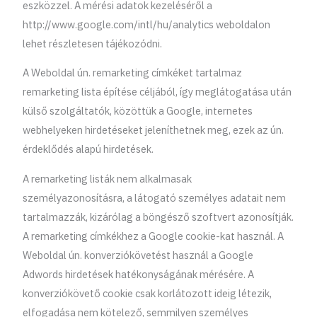
eszközzel. A mérési adatok kezeléséről a
http://www.google.com/intl/hu/analytics weboldalon
lehet részletesen tájékozódni.
A Weboldal ún. remarketing címkéket tartalmaz
remarketing lista építése céljából, így meglátogatása után
külső szolgáltatók, közöttük a Google, internetes
webhelyeken hirdetéseket jeleníthetnek meg, ezek az ún.
érdeklődés alapú hirdetések.
A remarketing listák nem alkalmasak
személyazonosításra, a látogató személyes adatait nem
tartalmazzák, kizárólag a böngésző szoftvert azonosítják.
A remarketing címkékhez a Google cookie-kat használ. A
Weboldal ún. konverziókövetést használ a Google
Adwords hirdetések hatékonyságának mérésére. A
konverziókövető cookie csak korlátozott ideig létezik,
elfogadása nem kötelező, semmilyen személyes