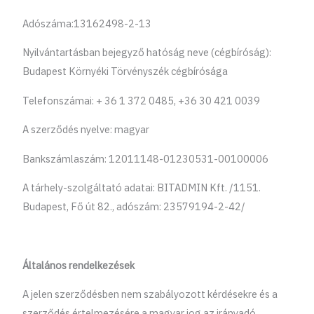
Adószáma:13162498-2-13
Nyilvántartásban bejegyző hatóság neve (cégbíróság):
Budapest Környéki Törvényszék cégbírósága
Telefonszámai: + 36 1 372 0485, +36 30 421 0039
A szerződés nyelve: magyar
Bankszámlaszám: 12011148-01230531-00100006
A tárhely-szolgáltató adatai: BITADMIN Kft. /1151.
Budapest, Fő út 82., adószám: 23579194-2-42/
Általános rendelkezések
A jelen szerződésben nem szabályozott kérdésekre és a
szerződés értelmezésére a magyar jog az irányadó,