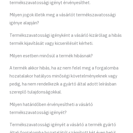
termékszavatossági igényt érvényesíthet.
Milyen jogok illetik meg a vásárlót termékszavatossági
igénye alapján?
Termékszavatossági igényként a vásárló kizárólag a hibás
termék kijavítását vagy kicserélését kérheti.
Milyen esetben minősül a termék hibásnak?
A termék akkor hibás, ha az nem felel meg a forgalomba
hozatalakor hatályos minőségi követelményeknek vagy
pedig, ha nem rendelkezik a gyártó által adott leírásban
szereplő tulajdonságokkal.
Milyen határidőben érvényesítheti a vásárló
termékszavatossági igényét?
Termékszavatossági igényét a vásárló a termék gyártó
általi forgalomba hozatalától számított két éven belül