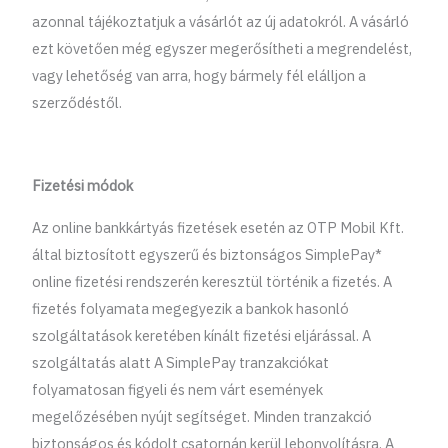
azonnal tájékoztatjuk a vásárlót az új adatokról. A vásárló
ezt követően még egyszer megerősítheti a megrendelést,
vagy lehetőség van arra, hogy bármely fél elálljon a
szerződéstől.
Fizetési módok
Az online bankkártyás fizetések esetén az OTP Mobil Kft.
által biztosított egyszerű és biztonságos SimplePay*
online fizetési rendszerén keresztül történik a fizetés. A
fizetés folyamata megegyezik a bankok hasonló
szolgáltatások keretében kínált fizetési eljárással. A
szolgáltatás alatt A SimplePay tranzakciókat
folyamatosan figyeli és nem várt események
megelőzésében nyújt segítséget. Minden tranzakció
biztonságos és kódolt csatornán kerül lebonyolításra. A