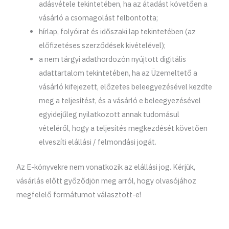
adásvétele tekintetében, ha az átadást követően a
vásárló a csomagolást felbontotta;
hírlap, folyóirat és időszaki lap tekintetében (az
előfizetéses szerződések kivételével);
a nem tárgyi adathordozón nyújtott digitális
adattartalom tekintetében, ha az Üzemeltető a
vásárló kifejezett, előzetes beleegyezésével kezdte
meg a teljesítést, és a vásárló e beleegyezésével
egyidejűleg nyilatkozott annak tudomásul
vételéről, hogy a teljesítés megkezdését követően
elveszíti elállási / felmondási jogát.
Az E-könyvekre nem vonatkozik az elállási jog. Kérjük,
vásárlás előtt győződjön meg arról, hogy olvasójához
megfelelő formátumot választott-e!