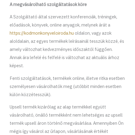
A megvásárolható szolgáltatások köre
A Szolgáltató által szervezett konferenciák, tréningek,
előadások, könyvek, online anyagok, melynek árát a
https://kodmonkonyveloiroda.hu
oldalon, vagy azok
aloldalain, az egyes termékek leírásainál tesszük közzé, és
amely változhat kedvezményes időszaktól függően.
Annak ára lefelé és felfelé is változhat az aktuális árhoz
képest.
Fenti szolgáltatások, termékek online, illetve ritka esetben
személyesen vásárolhatók meg (utóbbit minden esetben
külön közzétesszük).
Upsell termék kizárólag az alap termékkel együtt
vásárolható, önálló termékként nem lehetséges az upsell
termék upsell áron történő megvásárlása. Amennyiben Ön
mégis így vásárol az űrlapon, vásárlásának értékét