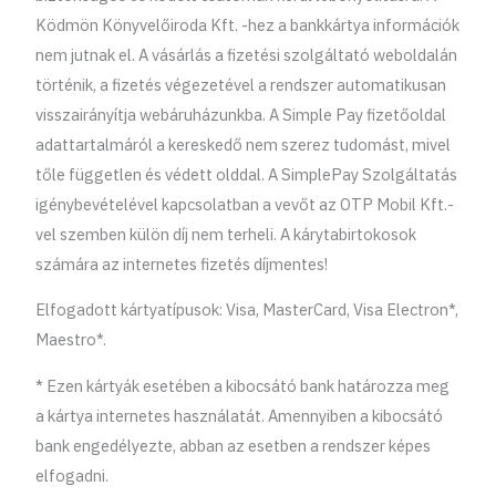
Ködmön Könyvelőiroda Kft. -hez a bankkártya információk
nem jutnak el. A vásárlás a fizetési szolgáltató weboldalán
történik, a fizetés végezetével a rendszer automatikusan
visszairányítja webáruházunkba. A Simple Pay fizetőoldal
adattartalmáról a kereskedő nem szerez tudomást, mivel
tőle független és védett olddal. A SimplePay Szolgáltatás
igénybevételével kapcsolatban a vevőt az OTP Mobil Kft.-
vel szemben külön díj nem terheli. A kárytabirtokosok
számára az internetes fizetés díjmentes!
Elfogadott kártyatípusok: Visa, MasterCard, Visa Electron*,
Maestro*.
* Ezen kártyák esetében a kibocsátó bank határozza meg
a kártya internetes használatát. Amennyiben a kibocsátó
bank engedélyezte, abban az esetben a rendszer képes
elfogadni.