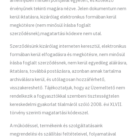
amennyiben minden pontjával egyetért, és kötelező
érvényűnek tekinti magára nézve. Jelen dokumentum nem
kerül iktatásra, kizárólag elektronikus formában kerül
megkötésre (nem minősül írásba foglalt
szerződésnek),magatartási kódexre nem utal.
Szerződésünk kizárólag interneten keresztül, elektronikus
formában kerül elfogadásra és megkötésre, nem minősül
írásba foglalt szerződésnek, nem kerül egyedileg aláírásra,
iktatásra, továbbá postázásra, azonban annak tartalma
archiválásra kerül, és utólagosan hozzáférhető,
visszakereshető. Tájékoztatjuk, hogy az Üzemeltető nem
rendelkezik a fogyasztókkal szembeni tisztességtelen
kereskedelmi gyakorlat tilalmáról szóló 2008. évi XLVII.
törvény szerinti magatartási kódexszel.
A működéssel, termékeink és szolgáltatásaink
megrendelési és szállítási feltételeivel, folyamatával