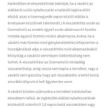
határidőben érvényesítettnek tekintjük, ha a vásárló az
elállásról szóló nyilatkozatát a határidő lejárta előtt
elküldi, azaz a tizennegyedik napon közölt elállás is
érvényesen közöltnek tekintendő.) A visszatérítés során az
Üzemeltető az eredeti ügylet során alkalmazott fizetési
móddal egyező fizetési módot alkalmazza, kivéve, ha a
vásárló más fizetési mód igénybevételéhez kifejezetten a
hozzájárulását adja; e visszatérítési mód alkalmazásából
kifolyólag a vásárlót semmilyen többletköltség nem
terheli. A visszatérítést az Üzemeltető mindaddig
visszatarthatja, amíg vissza nem kapta a terméket, vagy a
vásárló nem igazolta, hogy azt visszaküldte: a kettő közül
a korábbi időpontot kell figyelembe venni.
A vásárló köteles számunkra a terméket indokolatlan
késedelem nélkül, de legkésőbb elállási nyilatkozatának
közlésétől számított 14 napon belül visszaküldeni vagy