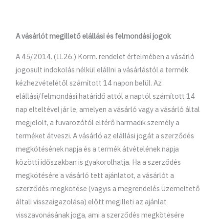
A vásárlót megillető elállási és felmondási jogok
A 45/2014. (II.26.) Korm. rendelet értelmében a vásárló
jogosult indokolás nélkül elállni a vásárlástól a termék
kézhezvételétől számított 14 napon belül. Az
elállási/felmondási határidő attól a naptól számított 14
nap elteltével jár le, amelyen a vásárló vagy a vásárló által
megjelölt, a fuvarozótól eltérő harmadik személy a
terméket átveszi. A vásárló az elállási jogát a szerződés
megkötésének napja és a termék átvételének napja
közötti időszakban is gyakorolhatja. Ha a szerződés
megkötésére a vásárló tett ajánlatot, a vásárlót a
szerződés megkötése (vagyis a megrendelés Üzemeltető
általi visszaigazolása) előtt megilleti az ajánlat
visszavonásának joga, ami a szerződés megkötésére