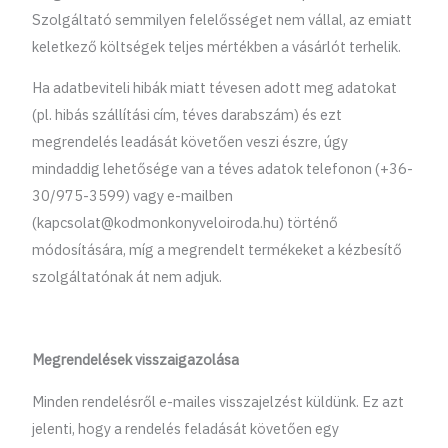
Szolgáltató semmilyen felelősséget nem vállal, az emiatt
keletkező költségek teljes mértékben a vásárlót terhelik.
Ha adatbeviteli hibák miatt tévesen adott meg adatokat
(pl. hibás szállítási cím, téves darabszám) és ezt
megrendelés leadását követően veszi észre, úgy
mindaddig lehetősége van a téves adatok telefonon (+36-
30/975-3599) vagy e-mailben
(kapcsolat@kodmonkonyveloiroda.hu) történő
módosítására, míg a megrendelt termékeket a kézbesítő
szolgáltatónak át nem adjuk.
Megrendelések visszaigazolása
Minden rendelésről e-mailes visszajelzést küldünk. Ez azt
jelenti, hogy a rendelés feladását követően egy