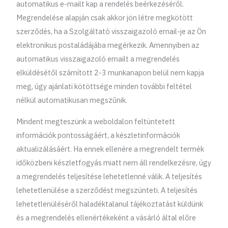
automatikus e-mailt kap a rendelés beérkezéséről.
Megrendelése alapján csak akkor jön létre megkötött
szerződés, ha a Szolgáltató visszaigazoló email-je az Ön
elektronikus postaládájába megérkezik. Amennyiben az
automatikus visszaigazoló emailt a megrendelés
elküldésétől számított 2-3 munkanapon belül nem kapja
meg, úgy ajánlati kötöttsége minden további feltétel
nélkül automatikusan megszűnik.
Mindent megteszünk a weboldalon feltüntetett
információk pontosságáért, a készletinformációk
aktualizálásáért. Ha ennek ellenére a megrendelt termék
időközbeni készletfogyás miatt nem áll rendelkezésre, úgy
a megrendelés teljesítése lehetetlenné válik. A teljesítés
lehetetlenülése a szerződést megszünteti. A teljesítés
lehetetlenüléséről haladéktalanul tájékoztatást küldünk
és a megrendelés ellenértékeként a vásárló által előre