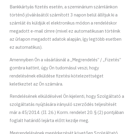
Bankkártyás fizetés esetén, a szeminárium számlánkon
történő jóváírásától számított 3 napon belül állítjuk ki a
számlát és küldjük el elektronikus módon a rendeléskor
megadott e-mail címre (mivel ez automatikusan történik
az űrlapon megadott adatok alapján, így legtöbb esetben
ez automatikus).
Amennyiben Ön a vásárlásnál a „Megrendelés” / „Fizetés”
gombra kattint, úgy Ön tudomásul veszi, hogy
rendelésének elküldése fizetési kötelezettséget
keletkeztet az Ön számára.
Rendelésének elküldésével Ön kijelenti, hogy Szolgáltató a
szolgáltatás nyújtására irányuló szerződés teljesítését
már a 45/2014. (II. 26.) Korm. rendelet 20. § (2) pontjában
foglalt határidő lejárta előtt kezdje meg.
Megrendelésének megérkezését követően Szolgáltató