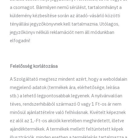
a csomagot. Bármilyen nemű sérülést, tartalomhiányt a
küldemény kézbesítése során az átadó-vásárló közötti
tényállási jegyzőkönyvnek kell tartalmaznia. Utólagos,
jegyzőkönyv nélküli reklamációt nem áll módunkban
elfogadni!
Felelősség korlátozása
A Szolgáltató megtesz mindent azért, hogy a weboldalain
megjelenő adatok (termékek ára, elérhetősége, leírása
stb.) a lehető legpontosabbak legyenek. A nyilvánvalóan
téves, rendszerhibából származó 0 vagy 1 Ft-os ár nem
minősül ajánlattételre való felhívásnak. Kivételt képeznek
ez alól az 1,-Ft-os akciók keretében meghirdetett, illetve
ajándéktermékek. A termékek mellett feltüntetett képek
illusztrációk, minden esetben a termékleírás tartalmazza a