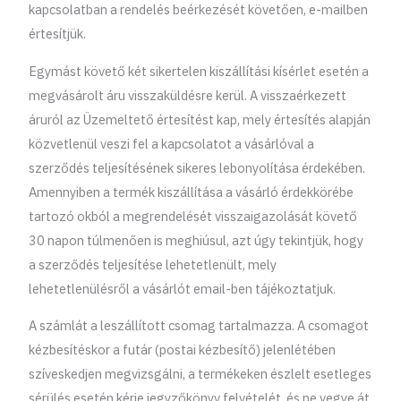
kapcsolatban a rendelés beérkezését követően, e-mailben
értesítjük.
Egymást követő két sikertelen kiszállítási kísérlet esetén a
megvásárolt áru visszaküldésre kerül. A visszaérkezett
áruról az Üzemeltető értesítést kap, mely értesítés alapján
közvetlenül veszi fel a kapcsolatot a vásárlóval a
szerződés teljesítésének sikeres lebonyolítása érdekében.
Amennyiben a termék kiszállítása a vásárló érdekkörébe
tartozó okból a megrendelését visszaigazolását követő
30 napon túlmenően is meghiúsul, azt úgy tekintjük, hogy
a szerződés teljesítése lehetetlenült, mely
lehetetlenülésről a vásárlót email-ben tájékoztatjuk.
A számlát a leszállított csomag tartalmazza. A csomagot
kézbesítéskor a futár (postai kézbesítő) jelenlétében
szíveskedjen megvizsgálni, a termékeken észlelt esetleges
sérülés esetén kérje jegyzőkönyv felvételét, és ne vegye át