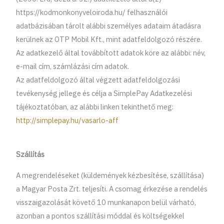
https://kodmonkonyveloiroda.hu/ felhasználói
adatbázisában tárolt alábbi személyes adataim átadásra
kerülnek az OTP Mobil Kft., mint adatfeldolgozó részére.
Az adatkezelő által továbbított adatok köre az alábbi: név,
e-mail cím, számlázási cím adatok.
Az adatfeldolgozó által végzett adatfeldolgozási
tevékenység jellege és célja a SimplePay Adatkezelési
tájékoztatóban, az alábbi linken tekinthető meg:
http://simplepay.hu/vasarlo-aff
Szállítás
A megrendeléseket (küldemények kézbesítése, szállítása)
a Magyar Posta Zrt. teljesíti. A csomag érkezése a rendelés
visszaigazolását követő 10 munkanapon belül várható,
azonban a pontos szállítási móddal és költségekkel