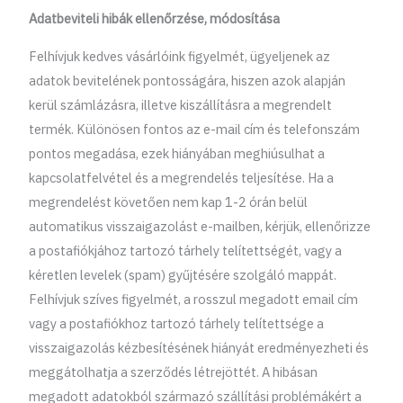
Adatbeviteli hibák ellenőrzése, módosítása
Felhívjuk kedves vásárlóink figyelmét, ügyeljenek az
adatok bevitelének pontosságára, hiszen azok alapján
kerül számlázásra, illetve kiszállításra a megrendelt
termék. Különösen fontos az e-mail cím és telefonszám
pontos megadása, ezek hiányában meghiúsulhat a
kapcsolatfelvétel és a megrendelés teljesítése. Ha a
megrendelést követően nem kap 1-2 órán belül
automatikus visszaigazolást e-mailben, kérjük, ellenőrizze
a postafiókjához tartozó tárhely telítettségét, vagy a
kéretlen levelek (spam) gyűjtésére szolgáló mappát.
Felhívjuk szíves figyelmét, a rosszul megadott email cím
vagy a postafiókhoz tartozó tárhely telítettsége a
visszaigazolás kézbesítésének hiányát eredményezheti és
meggátolhatja a szerződés létrejöttét. A hibásan
megadott adatokból származó szállítási problémákért a