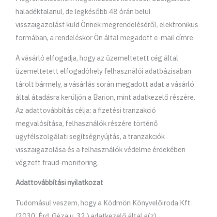
haladéktalanul, de legkésőbb 48 órán belül
visszaigazolást küld Önnek megrendeléséről, elektronikus
formában, a rendeléskor Ön által megadott e-mail címre.
A vásárló elfogadja, hogy az üzemeltetett cég által
üzemeltetett elfogadóhely felhasználói adatbázisában
tárolt bármely, a vásárlás során megadott adat a vásárló
által átadásra kerüljön a Barion, mint adatkezelő részére.
Az adattovábbítás célja: a fizetési tranzakció
megvalósítása, felhasználók részére történő
ügyfélszolgálati segítségnyújtás, a tranzakciók
visszaigazolása és a felhasználók védelme érdekében
végzett fraud-monitoring.
Adattovábbítási nyilatkozat
Tudomásul veszem, hogy a Ködmön Könyvelőiroda Kft.
(2030. Érd, Géza u. 32.) adatkezelő által a(z)