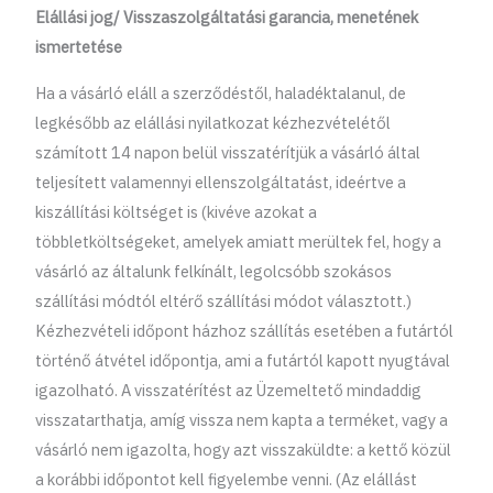
Elállási jog/ Visszaszolgáltatási garancia, menetének
ismertetése
Ha a vásárló eláll a szerződéstől, haladéktalanul, de
legkésőbb az elállási nyilatkozat kézhezvételétől
számított 14 napon belül visszatérítjük a vásárló által
teljesített valamennyi ellenszolgáltatást, ideértve a
kiszállítási költséget is (kivéve azokat a
többletköltségeket, amelyek amiatt merültek fel, hogy a
vásárló az általunk felkínált, legolcsóbb szokásos
szállítási módtól eltérő szállítási módot választott.)
Kézhezvételi időpont házhoz szállítás esetében a futártól
történő átvétel időpontja, ami a futártól kapott nyugtával
igazolható. A visszatérítést az Üzemeltető mindaddig
visszatarthatja, amíg vissza nem kapta a terméket, vagy a
vásárló nem igazolta, hogy azt visszaküldte: a kettő közül
a korábbi időpontot kell figyelembe venni. (Az elállást