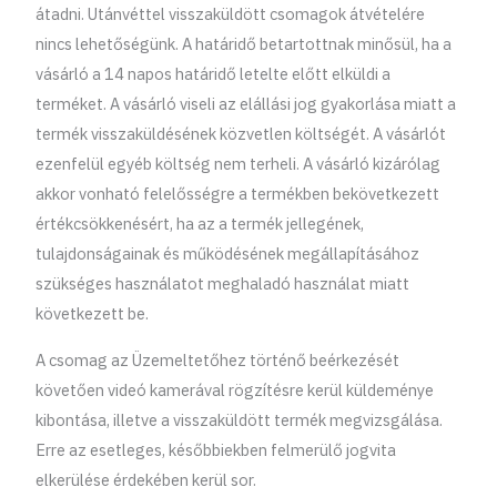
átadni. Utánvéttel visszaküldött csomagok átvételére
nincs lehetőségünk. A határidő betartottnak minősül, ha a
vásárló a 14 napos határidő letelte előtt elküldi a
terméket. A vásárló viseli az elállási jog gyakorlása miatt a
termék visszaküldésének közvetlen költségét. A vásárlót
ezenfelül egyéb költség nem terheli. A vásárló kizárólag
akkor vonható felelősségre a termékben bekövetkezett
értékcsökkenésért, ha az a termék jellegének,
tulajdonságainak és működésének megállapításához
szükséges használatot meghaladó használat miatt
következett be.
A csomag az Üzemeltetőhez történő beérkezését
követően videó kamerával rögzítésre kerül küldeménye
kibontása, illetve a visszaküldött termék megvizsgálása.
Erre az esetleges, későbbiekben felmerülő jogvita
elkerülése érdekében kerül sor.