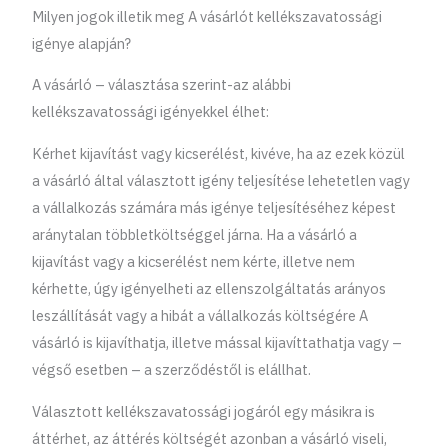
Milyen jogok illetik meg A vásárlót kellékszavatossági
igénye alapján?
A vásárló – választása szerint-az alábbi
kellékszavatossági igényekkel élhet:
Kérhet kijavítást vagy kicserélést, kivéve, ha az ezek közül
a vásárló által választott igény teljesítése lehetetlen vagy
a vállalkozás számára más igénye teljesítéséhez képest
aránytalan többletköltséggel járna. Ha a vásárló a
kijavítást vagy a kicserélést nem kérte, illetve nem
kérhette, úgy igényelheti az ellenszolgáltatás arányos
leszállítását vagy a hibát a vállalkozás költségére A
vásárló is kijavíthatja, illetve mással kijavíttathatja vagy –
végső esetben – a szerződéstől is elállhat.
Választott kellékszavatossági jogáról egy másikra is
áttérhet, az áttérés költségét azonban a vásárló viseli,