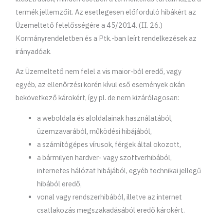
termék jellemzőit. Az esetlegesen előforduló hibákért az
Üzemeltető felelősségére a 45/2014. (II. 26.)
Kormányrendeletben és a Ptk.-ban leírt rendelkezések az
irányadóak.
Az Üzemeltető nem felel a vis maior-ból eredő, vagy
egyéb, az ellenőrzési körén kívül eső események okán
bekövetkező károkért, így pl. de nem kizárólagosan:
a weboldala és aloldalainak használatából,
üzemzavarából, működési hibájából,
a számítógépes vírusok, férgek által okozott,
a bármilyen hardver- vagy szoftverhibából,
internetes hálózat hibájából, egyéb technikai jellegű
hibából eredő,
vonal vagy rendszerhibából, illetve az internet
csatlakozás megszakadásából eredő károkért.