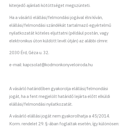
kiterjedő ajánlati kötöttséget megszünteti.
Ha a vásárló elállási/felmondási jogával élni kíván,
elállási/felmondási szándékát tartalmazó egyértelmű
nyilatkozatát köteles eljuttatni (például postán, vagy
elektronikus úton küldött levél útján) az alábbi címre:
2030 Érd, Géza u. 32.
e-mail: kapcsolat@kodmonkonyveloiroda.hu
A vásárló határidőben gyakorolja elállási/felmondási
jogát, ha a fent megjelölt határidő lejárta előtt elküldi
elállási/felmondási nyilatkozatát.
A vásárló elállási jogát nem gyakorolhatja a 45/2014.
Korm. rendelet 29. §-ában foglaltak esetén, így különösen: