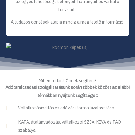
az egyes lehetőségek előnyeit, hátrányait és várható
hatásait.
A tudatos döntések alapja mindig a megfelelő információ.
Miben tudunk Önnek segíteni?
Adótanácsadási szolgáltatásunk során többek között az alábbi
témákban nyújtunk segítséget:
Vállalkozásindítás és adózási forma kiválasztása
KATA, átalányadózás, vállalkozói SZJA, KIVA és TAO
szabályai