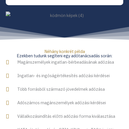
Néhány konkrét példa
Ezekben tudunk segíteni egy adótanácsadás során:
Magánszemélyek ingatlan-bérbeadásának adózása
Ingatlan- és ingóságértékesítés adózási kérdései
Több forrásból származó jövedelmek adózása
Adószámos magánszemélyek adózási kérdései
Vállalkozásindítás előtti adózási forma kiválasztása