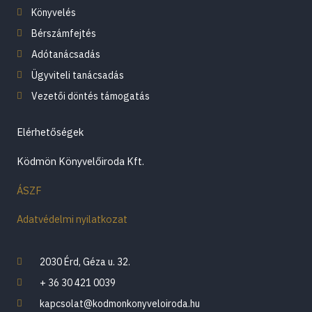
Könyvelés
Bérszámfejtés
Adótanácsadás
Ügyviteli tanácsadás
Vezetői döntés támogatás
Elérhetőségek
Ködmön Könyvelőiroda Kft.
ÁSZF
Adatvédelmi nyilatkozat
2030 Érd, Géza u. 32.
+ 36 30 421 0039
kapcsolat@kodmonkonyveloiroda.hu