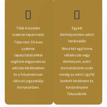
Több évtizedes
Egyedi
szakmai tapasztalat
élethelyzetekre adott
tanácsadás
Több mint 30 éves
szakmai
Nincs két egyforma
tapasztalatunkkal
vállalkozás vagy
segítünk eligazodni az
élethelyzet, ezért
adózási kérdésekben
konzultációink során
és a folyamatosan
mindig az adott ügyfél
változó jogszabályi
konkrét kérdéseire és
környezetben.
körülményeire
fókuszálunk.