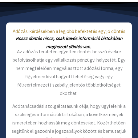
Adózási kérdésekben a legjobb befektetés egy jó döntés
Rossz döntés nincs, csak kevés információ birtokában
meghozott döntés van.
Az adózás területén egyetlen döntés hosszú évekre
befolyásolhatja egy vállalkozás pénzügyi helyzetét. Egy
nem megfelelően megválasztott adózási forma, egy
figyelmen kívül hagyott lehetőség vagy egy
félreértelmezett szabály jelentős többletköltséget
okozhat.
Adótanácsadási szolgáltatásunk célja, hogy ügyfeleink a
szükséges információk birtokában, a következmények
ismeretében hozhassák meg döntéseiket. Közérthetően
segítünk eligazodni a jogszabályok között és bemutatjuk