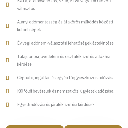
KATA, átalányadózás, SZJA, KIVA vagy TAO közötti
választás
Alanyi adómentesség és áfakörös működés közötti
különbségek
Év végi adónem-választási lehetőségek áttekintése
Tulajdonosi jövedelem és osztalékfizetés adózási
kérdései
Cégautó, ingatlan és egyéb tárgyieszközök adózása
Külföldi bevételek és nemzetközi ügyletek adózása
Egyedi adózási és járulékfizetési kérdések