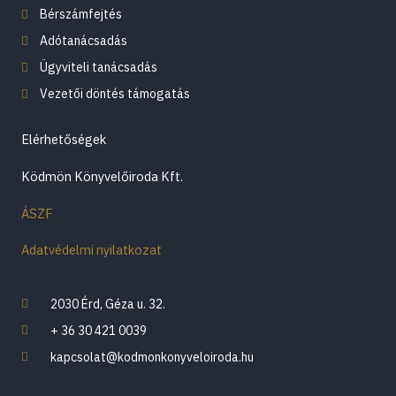
Bérszámfejtés
Adótanácsadás
Ügyviteli tanácsadás
Vezetői döntés támogatás
Elérhetőségek
Ködmön Könyvelőiroda Kft.
ÁSZF
Adatvédelmi nyilatkozat
2030 Érd, Géza u. 32.
+ 36 30 421 0039
kapcsolat@kodmonkonyveloiroda.hu